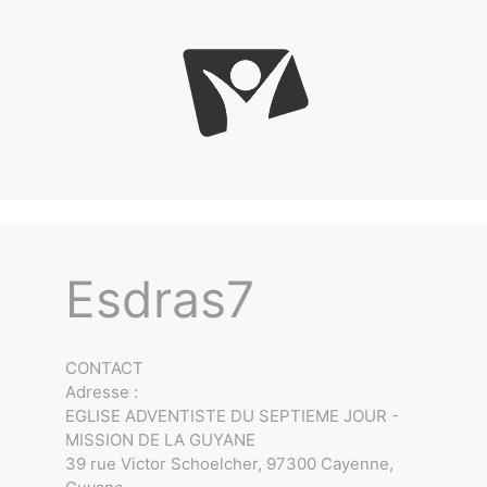
Esdras7
CONTACT
Adresse :
EGLISE ADVENTISTE DU SEPTIEME JOUR -
MISSION DE LA GUYANE
39 rue Victor Schoelcher, 97300 Cayenne,